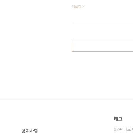
식사, 그리고 가슴까지 시원해지는 탁 
더보기
불편을 최소화하고 별장처럼 조용히 이
그리고 최고급 주방시설이 준비되어 있
강 수상레포츠와 환상적인 드라이브 코스
태그
스탠다드 
공지사항