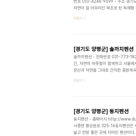
번호 010-4246-9599 - 주소 
자연이 잘 어우러진 목조로 된 독채형
래방이 있어 친목을 다지는 단체 모임에
더보기
어 가족 모임에 안성맞춤이다. 또한 오
다. ※ 소개 정보 - 수용가능인원 : 54명 - 객실수 : 3실 - 객실유형 : 본채, 별채, 뜨란채 - 입실시간 :
15:00 - 퇴실시간 :..
[경기도 양평군] 솔까치펜션
솔까치펜션 - 전화번호 031-773-1
간, 자연의 따뜻함이 함께하고 서울에
문산과 자연을 그대로 간직한 중원계곡
친구, 가족들과 함께 할 수 있는 편안한 공간을 제공한다. ※ 
더보기
- 퇴실시간 : 12:00 - 예약안내 : 03
능 - 부대시설 (기타) : 족구장, 벽난로
크기(평) : 40 - ..
[경기도 양평군] 둥지펜션
둥지펜션 - 홈페이지 http://www.du
서종면 황순원로 325-16둥지펜션은 
넓고 전망 좋은 곳에 지어진 펜션이다