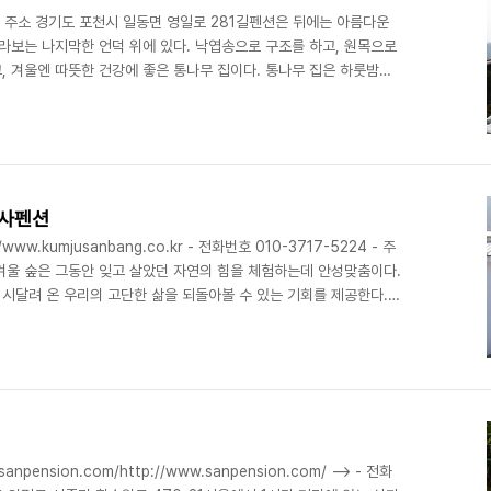
0 - 주소 경기도 포천시 일동면 영일로 281길펜션은 뒤에는 아름다운
라보는 나지막한 언덕 위에 있다. 낙엽송으로 구조를 하고, 원목으로
, 겨울엔 따뜻한 건강에 좋은 통나무 집이다. 통나무 집은 하룻밤만
히 사라지는 사람의 몸을 가장 편안하게 해주는 거처로 널리 알려져
러분들의 몸과 마음에 활력을 넣어드리도록 노력하고 있다. ※ 소개
 - 문의및안..
까사펜션
ww.kumjusanbang.co.kr - 전화번호 010-3717-5224 - 주
6겨울 숲은 그동안 잊고 살았던 자연의 힘을 체험하는데 안성맞춤이다.
시달려 온 우리의 고단한 삶을 되돌아볼 수 있는 기회를 제공한다.
산을 뭐 하러 찾느냐고 말하지만, 그것은 등산할 시간조차 마련치 못
을 밟으며 듣는 자연의 소리와 얼음장 밑으로 흐르는 계곡물소리, 창
 수 있다. 파스텔화처럼 청신한 여름 신록이 있고, 유화처럼 현란한
한 농담으로 표현되는 간결한 ..
sion.com/http://www.sanpension.com/ --> - 전화