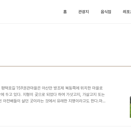
홈
관광지
음식점
레포
면 평택호길 159권관마을은 아산만 방조제 북동쪽에 위치한 마을로
에 두고 있다. 지형이 곶으로 되었다 하여 가삿고지, 가살고지 또는
던 아전배들이 살던 곳이라는 것에서 유래한 지명이라고도 한다.마을
고잔, 황새울, 문곡, 가사리, 모산 등이 있다. 고잔은 곶에 위치한 마
 마을로, 황새가 많이 있다 하여 붙여진 이름이다.권관마을은 평택시
평택호관광단지의 어촌마을로, 아름다운 어촌 100선에 선정되었으며
길 수 있다.평택호 유원지는 1973년 평택과 아산 ..