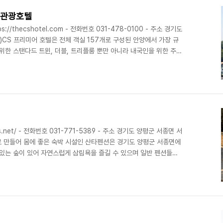
어관광호텔
//thecshotel.com - 전화번호 031-478-0100 - 주소 경기도
동)CS 프리미어 호텔은 전체 객실 157개로 구성된 안양에서 가장 규
위한 스탠다드 트윈, 더블, 트리플룸 뿐만 아니라 내국인을 위한 주니
 타입을 제공한다.또한 고객 여러분의 편의를 위해 세탁실과 비즈니스
있다. 호텔 2층에 있는 '더 파인트리' 레스토랑에선 다양한 음식과 커
원'이 마련되어 있으며 바베큐 파티와 삼성산의 수려한 경관을 즐길 수
58㎡ , 지..
s.net/ - 전화번호 031-771-5389 - 주소 경기도 양평군 서종면 서
무로 만들어 몸에 좋은 숙박 시설인 산타펜션은 경기도 양평군 서종면에
 있는 숲이 있어 자연스럽게 삼림욕을 즐길 수 있으며 일반 펜션들과
 단체 모임을 갖기에 적합한 곳이다.펜션에는 황토집, 돔하우스, 황
객실을 운영하고 있는데, 이중 황토집은 20명이 동시에 이용할 수 있
모두 가족 및 연인이 이용하기에 좋은 객실로, 별이 보이는 돔하우스,
 작은 진달래집, 창문에..