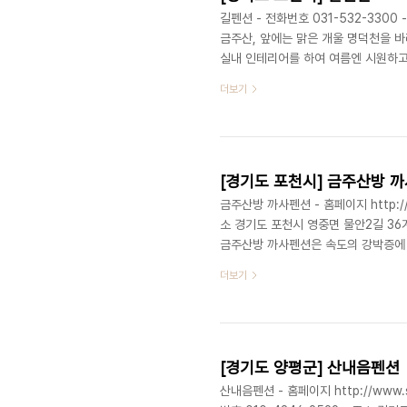
길펜션 - 전화번호 031-532-330
금주산, 앞에는 맑은 개울 명덕천을 바
실내 인테리어를 하여 여름엔 시원하고
머물러도 피로가 풀리고, 숙취가 말끔
더보기
있다. 길펜션에서는 도심에서 지친 여
정보 - 수용가능인원 : 44명 - 객실수 : 5실 - 객실유형 : 한실, 양실 - 입실시간 : 14:00 - 퇴실시간 :
12:00 - 예약안내 : 031-532-3300
[경기도 포천시] 금주산방 
금주산방 까사펜션 - 홈페이지 http://w
소 경기도 포천시 영중면 물안2길 3
금주산방 까사펜션은 속도의 강박증에 
어떤 사람들은 꽃도 단풍도 없는 겨울
더보기
하는 사람들의 핑계일 뿐이다. 서릿 밭
공을 가로지르는 겨울의 숲 소리를 들을
가을 단풍도 있지만, 회갈색 톤의 절묘
[경기도 양평군] 산내음펜션
산내음펜션 - 홈페이지 http://www.sanpen