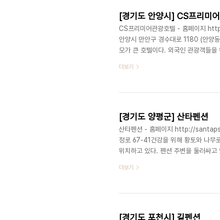
[경기도 안양시] CS프리미
CS프리미어관광호텔 - 홈페이지 https:
안양시 만안구 경수대로 1180 (안양
모가 큰 호텔이다. 외국인 관광객들을 
어 스위트와 스위트룸 등 다양한 객실
더보기
실, 세미나실과 회의실 등이 마련되어 
피를 즐길 수 있다. 옥상에는 '하늘정
있다. ※ 소개 정보 - 규모 : 401.
[경기도 양평군] 산타펜션
산타펜션 - 홈페이지 http://santap
정로 67-41건강을 위해 황토와 나
위치하고 있다. 펜션 주변을 둘러싸고
달리 넓은 잔디 운동장을 보유하고 있어
더보기
금집, 진달래집, 올리브집 등 5개의 
을 정도로 매우 넓다. 나머지 객실은 
잔디 운동장이 보이는 황금집, 아담하고
[경기도 포천시] 길펜션