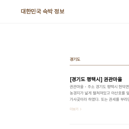
본문 바로가기
대한민국 숙박 정보
경기도
[경기도 평택시] 권관마을
권관마을 - 주소 경기도 평택시 현덕
농경지가 넓게 펼쳐져있고 아산호를 앞
가사곶이라 하였다. 또는 권세를 부리
에는 상하동, 상부동, 하부동, 가삿골, 
더보기
을이며 황새울은 보리미 동북쪽에 있는
의 휴식공간으로 자리 잡아가고 있는 
유원지와 호수에서 레저활동과 산책을 즐