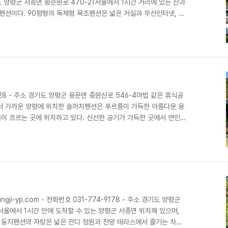
경기도 양평군 서종면 황순원로 470-21서울에서 1시간 거리에 있는 산과
 펜션이다. 90평형의 독채형 목조펜션은 넓은 거실과 무선인터넷, 노
 좋고, 25평형의 독채 또한 인터넷 가능한 컴퓨터, 넓은 거실이 있
는 길에 두물머리, 마현 마을 등 남한강과 북한강을 모두 즐길 수 있
828 - 주소 경기도 양평군 용문면 중원산로 546-4마법 같은 휴식공
서 가까운 양평에 위치한 솔까치펜션은 푸르름이 가득한 아름다운 용
이 흐르는 곳에 위치하고 있다. 신선한 공기가 가득한 곳에서 연인,
소개 정보 - 객실수 : 4실 - 입실시간 : 15:00
1-773-1828 - 문의및안내 : 031-773-1828 - 주차시설 : 주차가
, 계곡, 바베큐장 - 객실내취사 : 가능 ◎ 객실명칭 : 목화(1층) - 객실
ngji-yp.com - 전화번호 031-774-9178 - 주소 경기도 양평군
서울에서 1시간 안에 도착할 수 있는 양평군 서종면 위치해 있으며,
. 둥지펜션의 자랑은 넓은 잔디 정원과 전망 테라스에서 즐기는 차와