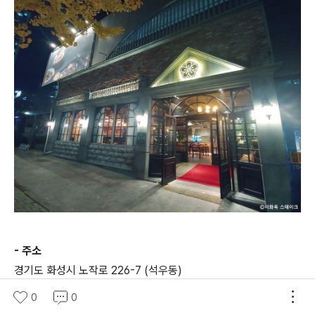
- 주소
경기도 화성시 노작로 226-7 (석우동)
0
0
이화옥 스테이크는 화성시 동탄에 있는 개화기 구한말 시대의 컨