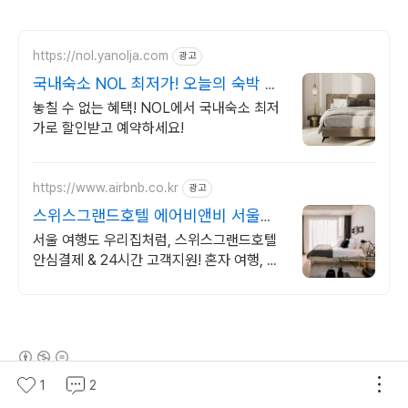
https://nol.yanolja.com
광고
국내숙소 NOL 최저가! 오늘의 숙박 핫
딜!
놓칠 수 없는 혜택! NOL에서 국내숙소 최저
가로 할인받고 예약하세요!
https://www.airbnb.co.kr
광고
스위스그랜드호텔 에어비앤비 서울에
서 살아보기
서울 여행도 우리집처럼, 스위스그랜드호텔
안심결제 & 24시간 고객지원! 혼자 여행, 신
나는 파티, 가족과의 편안한 휴식까지, 에어
비앤비에서 만나보세요.
(새창열림)
1
2
로그 정보