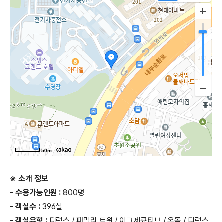
50m
※ 소개 정보
- 수용가능인원 :
800명
- 객실수 :
396실
- 객실유형 :
디럭스 / 패밀리 트윈 / 이그제큐티브 / 온돌 / 디럭스