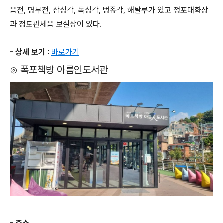
음전, 명부전, 삼성각, 독성각, 벙종각, 해탈루가 있고 정포대화상
과 정토관세음 보살상이 있다.
- 상세 보기 :
바로가기
⊙ 폭포책방 아름인도서관
- 주소