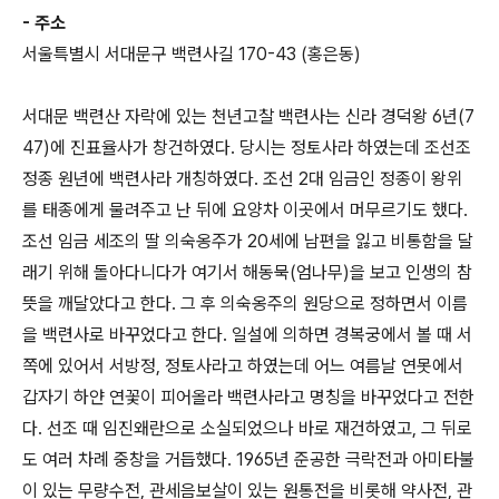
- 주소
서울특별시 서대문구 백련사길 170-43 (홍은동)
서대문 백련산 자락에 있는 천년고찰 백련사는 신라 경덕왕 6년(7
47)에 진표율사가 창건하였다. 당시는 정토사라 하였는데 조선조
정종 원년에 백련사라 개칭하였다. 조선 2대 임금인 정종이 왕위
를 태종에게 물려주고 난 뒤에 요양차 이곳에서 머무르기도 했다.
조선 임금 세조의 딸 의숙옹주가 20세에 남편을 잃고 비통함을 달
래기 위해 돌아다니다가 여기서 해동묵(엄나무)을 보고 인생의 참
뜻을 깨달았다고 한다. 그 후 의숙옹주의 원당으로 정하면서 이름
을 백련사로 바꾸었다고 한다. 일설에 의하면 경복궁에서 볼 때 서
쪽에 있어서 서방정, 정토사라고 하였는데 어느 여름날 연못에서
갑자기 하얀 연꽃이 피어올라 백련사라고 명칭을 바꾸었다고 전한
다. 선조 때 임진왜란으로 소실되었으나 바로 재건하였고, 그 뒤로
도 여러 차례 중창을 거듭했다. 1965년 준공한 극락전과 아미타불
이 있는 무량수전, 관세음보살이 있는 원통전을 비롯해 약사전, 관